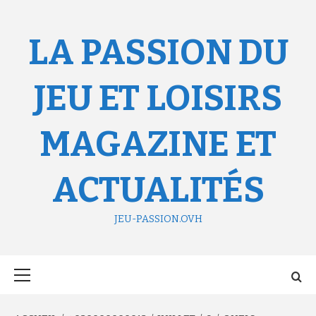
Aller
au
contenu
LA PASSION DU
JEU ET LOISIRS
MAGAZINE ET
ACTUALITÉS
JEU-PASSION.OVH
Menu
principal