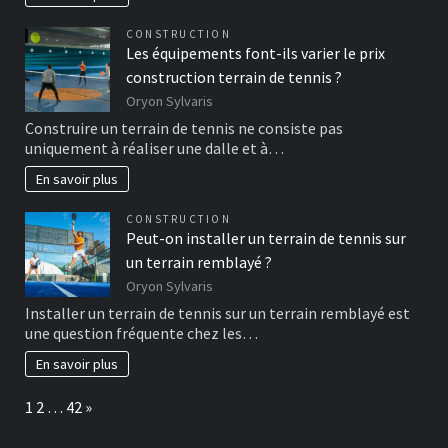
CONSTRUCTION
Les équipements font-ils varier le prix
construction terrain de tennis ?
Oryon Sylvaris
Construire un terrain de tennis ne consiste pas
uniquement à réaliser une dalle et à…
En savoir plus
CONSTRUCTION
Peut-on installer un terrain de tennis sur
un terrain remblayé ?
Oryon Sylvaris
Installer un terrain de tennis sur un terrain remblayé est
une question fréquente chez les…
En savoir plus
Page:
Next
1
2
…
42
»