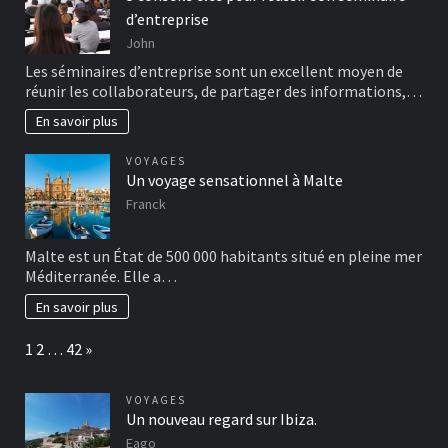
d’entreprise
John
Les séminaires d’entreprise sont un excellent moyen de
réunir les collaborateurs, de partager des informations,…
En savoir plus
VOYAGES
Un voyage sensationnel à Malte
Franck
Malte est un État de 500 000 habitants situé en pleine mer
Méditerranée. Elle a…
En savoir plus
Page:
Next
1
2
…
42
»
VOYAGES
Un nouveau regard sur Ibiza.
Eago