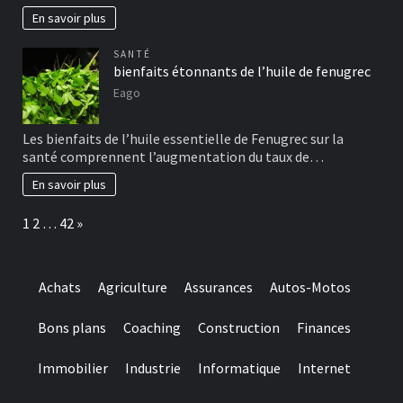
En savoir plus
SANTÉ
bienfaits étonnants de l’huile de fenugrec
Eago
Les bienfaits de l’huile essentielle de Fenugrec sur la
santé comprennent l’augmentation du taux de…
En savoir plus
Page:
Next
1
2
…
42
»
Achats
Agriculture
Assurances
Autos-Motos
Bons plans
Coaching
Construction
Finances
Immobilier
Industrie
Informatique
Internet