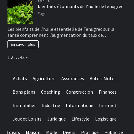
SANTÉ
bienfaits étonnants de l’huile de fenugrec
Eago
Les bienfaits de l’huile essentielle de Fenugrec sur la
santé comprennent l’augmentation du taux de…
En savoir plus
Page:
Next
1
2
…
42
»
Achats
Agriculture
Assurances
Autos-Motos
Bons plans
Coaching
Construction
Finances
Immobilier
Industrie
Informatique
Internet
Jeux et Loisirs
Juridique
Lifestyle
Logistique
Loisirs
Maison
Mode
Divers
Pratique
Publicité