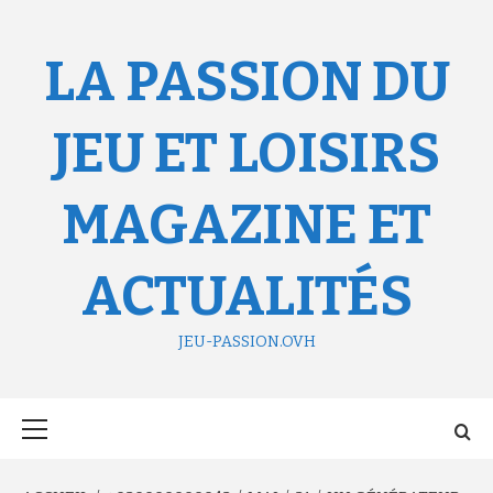
Aller
au
contenu
LA PASSION DU
JEU ET LOISIRS
MAGAZINE ET
ACTUALITÉS
JEU-PASSION.OVH
Menu
principal