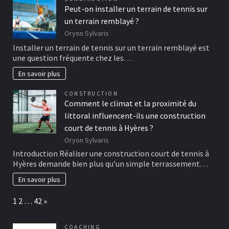
Peut-on installer un terrain de tennis sur
un terrain remblayé ?
Oryon Sylvaris
Installer un terrain de tennis sur un terrain remblayé est
une question fréquente chez les…
En savoir plus
CONSTRUCTION
Comment le climat et la proximité du
littoral influencent-ils une construction
court de tennis à Hyères ?
Oryon Sylvaris
Introduction Réaliser une construction court de tennis à
Hyères demande bien plus qu’un simple terrassement…
En savoir plus
Page:
Next
1
2
…
42
»
COACHING