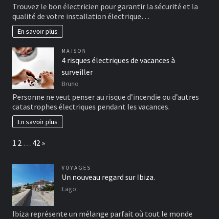
Trouvez le bon électricien pour garantir la sécurité et la
qualité de votre installation électrique…
En savoir plus
MAISON
4 risques électriques de vacances à
surveiller
Bruno
Personne ne veut penser au risque d’incendie ou d’autres
catastrophes électriques pendant les vacances.
En savoir plus
Page:
Next
1
2
…
42
»
VOYAGES
Un nouveau regard sur Ibiza.
Eago
Ibiza représente un mélange parfait où tout le monde