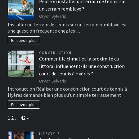
Peut-on installer un terrain de tennis sur
un terrain remblayé ?
Oryon Sylvaris
Installer un terrain de tennis sur un terrain remblayé est
une question fréquente chez les…
En savoir plus
CONSTRUCTION
Comment le climat et la proximité du
littoral influencent-ils une construction
court de tennis à Hyères ?
Oryon Sylvaris
Introduction Réaliser une construction court de tennis à
Hyères demande bien plus qu’un simple terrassement…
En savoir plus
Page:
Next
1
2
…
42
»
LIFESTYLE