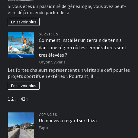
Si vous êtes un passionné de généalogie, vous avez peut-
être déjà entendu parler de la…
En savoir plus
SERVICES
Comment installer un terrain de tennis
dans une région où les températures sont
très élevées ?
Oryon Sylvaris
Les fortes chaleurs représentent un véritable défi pour les
projets sportifs en extérieur. Pourtant, il…
En savoir plus
Page:
Next
1
2
…
42
»
VOYAGES
Un nouveau regard sur Ibiza.
Eago