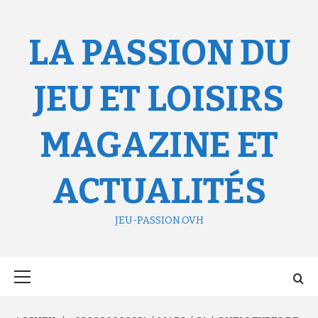
Aller
au
contenu
LA PASSION DU
JEU ET LOISIRS
MAGAZINE ET
ACTUALITÉS
JEU-PASSION.OVH
Menu
principal