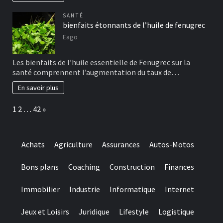
SANTÉ
bienfaits étonnants de l’huile de fenugrec
Eago
Les bienfaits de l’huile essentielle de Fenugrec sur la
santé comprennent l’augmentation du taux de…
En savoir plus
Page:
Next
1
2
…
42
»
Achats
Agriculture
Assurances
Autos-Motos
Bons plans
Coaching
Construction
Finances
Immobilier
Industrie
Informatique
Internet
Jeux et Loisirs
Juridique
Lifestyle
Logistique