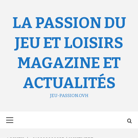
Aller
au
contenu
LA PASSION DU
JEU ET LOISIRS
MAGAZINE ET
ACTUALITÉS
JEU-PASSION.OVH
Menu
principal