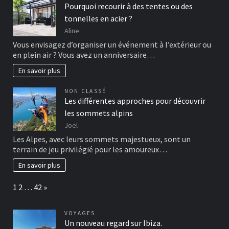
Pourquoi recourir à des tentes ou des
tonnelles en acier ?
Aline
Vous envisagez d’organiser un événement à l’extérieur ou
en plein air ? Vous avez un anniversaire…
En savoir plus
NON CLASSÉ
Les différentes approches pour découvrir
les sommets alpins
Joel
Les Alpes, avec leurs sommets majestueux, sont un
terrain de jeu privilégié pour les amoureux…
En savoir plus
Page:
Next
1
2
…
42
»
VOYAGES
Un nouveau regard sur Ibiza.