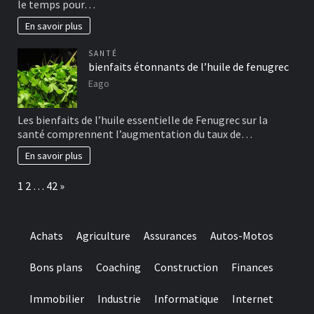
le temps pour…
En savoir plus
SANTÉ
bienfaits étonnants de l’huile de fenugrec
Eago
Les bienfaits de l’huile essentielle de Fenugrec sur la
santé comprennent l’augmentation du taux de…
En savoir plus
Page:
Next
1
2
…
42
»
Achats
Agriculture
Assurances
Autos-Motos
Bons plans
Coaching
Construction
Finances
Immobilier
Industrie
Informatique
Internet