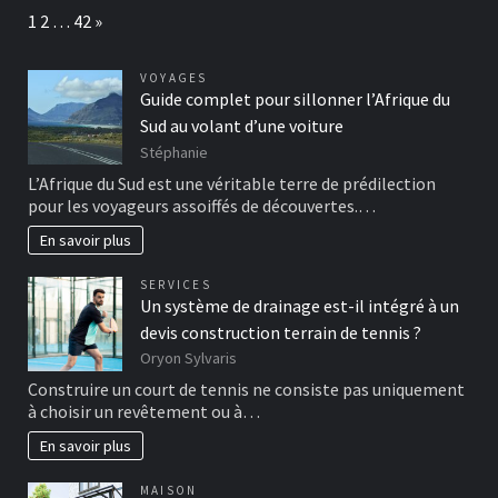
Page:
Next
1
2
…
42
»
VOYAGES
Guide complet pour sillonner l’Afrique du
Sud au volant d’une voiture
Stéphanie
L’Afrique du Sud est une véritable terre de prédilection
pour les voyageurs assoiffés de découvertes.…
En savoir plus
SERVICES
Un système de drainage est-il intégré à un
devis construction terrain de tennis ?
Oryon Sylvaris
Construire un court de tennis ne consiste pas uniquement
à choisir un revêtement ou à…
En savoir plus
MAISON