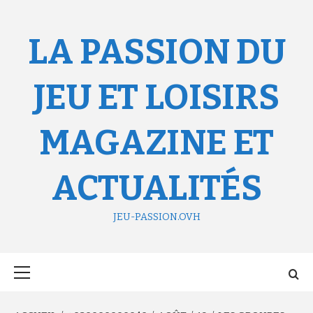
Aller
au
contenu
LA PASSION DU
JEU ET LOISIRS
MAGAZINE ET
ACTUALITÉS
JEU-PASSION.OVH
Menu
principal