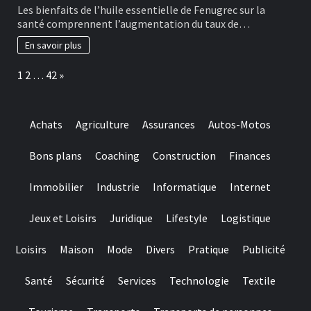
Les bienfaits de l’huile essentielle de Fenugrec sur la
santé comprennent l’augmentation du taux de…
En savoir plus
Page:
Next
1
2
…
42
»
Achats
Agriculture
Assurances
Autos-Motos
Bons plans
Coaching
Construction
Finances
Immobilier
Industrie
Informatique
Internet
Jeux et Loisirs
Juridique
Lifestyle
Logistique
Loisirs
Maison
Mode
Divers
Pratique
Publicité
Santé
Sécurité
Services
Technologie
Textile