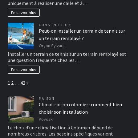
uniquement à réaliser une dalle et à…
En savoir plus
CONSTRUCTION
Peut-on installer un terrain de tennis sur
un terrain remblayé ?
Oryon Sylvaris
Installer un terrain de tennis sur un terrain remblayé est
une question fréquente chez les…
En savoir plus
Page:
Next
1
2
…
42
»
MAISON
Climatisation colomier : comment bien
choisir son installation
Povoski
Le choix d’une climatisation à Colomier dépend de
nombreux critères. Les besoins spécifiques varient