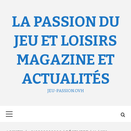
Aller
au
contenu
LA PASSION DU
JEU ET LOISIRS
MAGAZINE ET
ACTUALITÉS
JEU-PASSION.OVH
Menu
principal