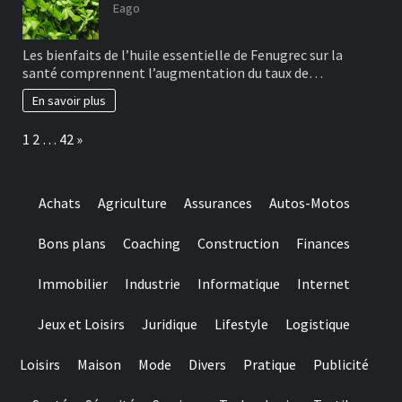
Eago
Les bienfaits de l’huile essentielle de Fenugrec sur la
santé comprennent l’augmentation du taux de…
En savoir plus
Page:
Next
1
2
…
42
»
Achats
Agriculture
Assurances
Autos-Motos
Bons plans
Coaching
Construction
Finances
Immobilier
Industrie
Informatique
Internet
Jeux et Loisirs
Juridique
Lifestyle
Logistique
Loisirs
Maison
Mode
Divers
Pratique
Publicité