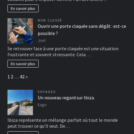
En savoir plus
NON CLASSÉ
Ouvrir une porte claquée sans dégât : est-ce
possible ?
Joel
Se retrouver face à une porte claquée est une situation
frustrante et souvent stressante. Cela…
En savoir plus
Page:
Next
1
2
…
42
»
VOYAGES
Un nouveau regard sur Ibiza.
Eago
Ibiza représente un mélange parfait où tout le monde
peut trouver ce qu’il veut. De…