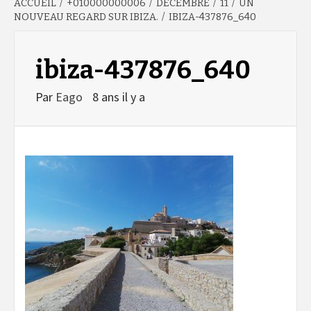
ACCUEIL
+010000000006
DÉCEMBRE
11
UN
NOUVEAU REGARD SUR IBIZA.
IBIZA-437876_640
ibiza-437876_640
Par
Eago
8 ans il y a