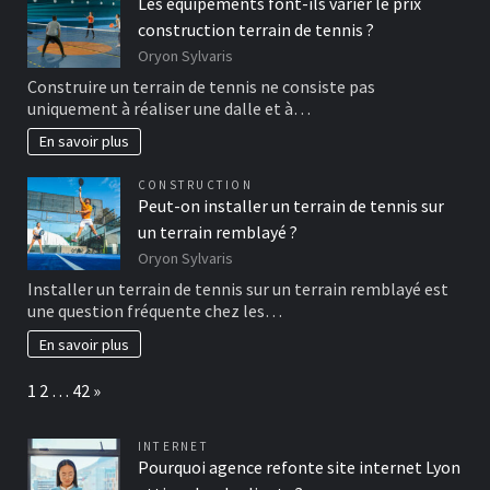
Les équipements font-ils varier le prix
construction terrain de tennis ?
Oryon Sylvaris
Construire un terrain de tennis ne consiste pas
uniquement à réaliser une dalle et à…
En savoir plus
CONSTRUCTION
Peut-on installer un terrain de tennis sur
un terrain remblayé ?
Oryon Sylvaris
Installer un terrain de tennis sur un terrain remblayé est
une question fréquente chez les…
En savoir plus
Page:
Next
1
2
…
42
»
INTERNET
Pourquoi agence refonte site internet Lyon