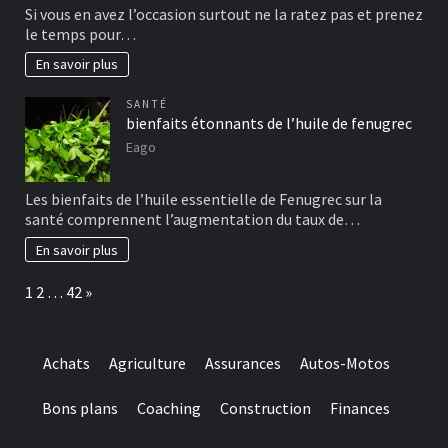
Si vous en avez l’occasion surtout ne la ratez pas et prenez
le temps pour…
En savoir plus
SANTÉ
bienfaits étonnants de l’huile de fenugrec
Eago
Les bienfaits de l’huile essentielle de Fenugrec sur la
santé comprennent l’augmentation du taux de…
En savoir plus
Page:
Next
1
2
…
42
»
Achats
Agriculture
Assurances
Autos-Motos
Bons plans
Coaching
Construction
Finances