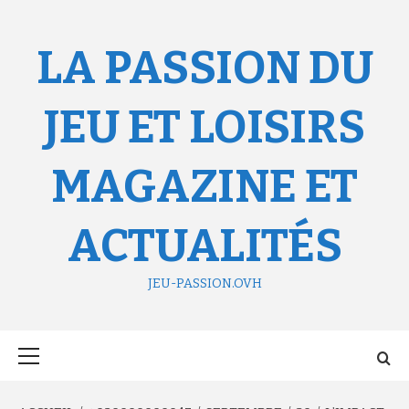
Aller
au
contenu
LA PASSION DU
JEU ET LOISIRS
MAGAZINE ET
ACTUALITÉS
JEU-PASSION.OVH
Menu
principal