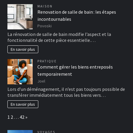
MAISON
Renovation de salle de bain : les étapes
incontournables
Povoski
La rénovation de salle de bain modifie l’aspect et la
fonctionnalité de cette pièce essentielle.…
En savoir plus
PRATIQUE
Comment gérer les biens entreposés
temporairement
Joel
Lors d’un déménagement, il n’est pas toujours possible de
transférer immédiatement tous les biens vers…
En savoir plus
Page:
Next
1
2
…
42
»
VOYAGES